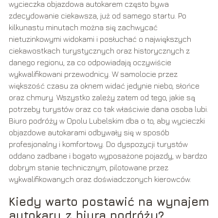
wycieczka objazdowa autokarem często bywa
zdecydowanie ciekawsza, już od samego startu. Po
kilkunastu minutach można się zachwycać
nietuzinkowymi widokami i posłuchać o największych
ciekawostkach turystycznych oraz historycznych z
danego regionu, za co odpowiadają oczywiście
wykwalifikowani przewodnicy. W samolocie przez
większość czasu za oknem widać jedynie niebo, słońce
oraz chmury. Wszystko zależy zatem od tego, jakie są
potrzeby turystów oraz co tak właściwie dana osoba lubi.
Biuro podróży w Opolu Lubelskim dba o to, aby wycieczki
objazdowe autokarami odbywały się w sposób
profesjonalny i komfortowy. Do dyspozycji turystów
oddano zadbane i bogato wyposażone pojazdy, w bardzo
dobrym stanie technicznym, pilotowane przez
wykwalifikowanych oraz doświadczonych kierowców.
Kiedy warto postawić na wynajem
autokaru z biura podróży?