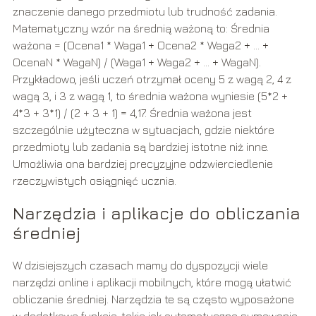
znaczenie danego przedmiotu lub trudność zadania.
Matematyczny wzór na średnią ważoną to: Średnia
ważona = (Ocena1 * Waga1 + Ocena2 * Waga2 + … +
OcenaN * WagaN) / (Waga1 + Waga2 + … + WagaN).
Przykładowo, jeśli uczeń otrzymał oceny 5 z wagą 2, 4 z
wagą 3, i 3 z wagą 1, to średnia ważona wyniesie (5*2 +
4*3 + 3*1) / (2 + 3 + 1) = 4,17. Średnia ważona jest
szczególnie użyteczna w sytuacjach, gdzie niektóre
przedmioty lub zadania są bardziej istotne niż inne.
Umożliwia ona bardziej precyzyjne odzwierciedlenie
rzeczywistych osiągnięć ucznia.
Narzędzia i aplikacje do obliczania
średniej
W dzisiejszych czasach mamy do dyspozycji wiele
narzędzi online i aplikacji mobilnych, które mogą ułatwić
obliczanie średniej. Narzędzia te są często wyposażone
w dodatkowe funkcje, takie jak automatyczne sumowanie