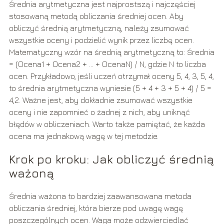
Średnia arytmetyczna jest najprostszą i najczęściej
stosowaną metodą obliczania średniej ocen. Aby
obliczyć średnią arytmetyczną, należy zsumować
wszystkie oceny i podzielić wynik przez liczbę ocen.
Matematyczny wzór na średnią arytmetyczną to: Średnia
= (Ocena1 + Ocena2 + … + OcenaN) / N, gdzie N to liczba
ocen. Przykładowo, jeśli uczeń otrzymał oceny 5, 4, 3, 5, 4,
to średnia arytmetyczna wyniesie (5 + 4 + 3 + 5 + 4) / 5 =
4,2. Ważne jest, aby dokładnie zsumować wszystkie
oceny i nie zapomnieć o żadnej z nich, aby uniknąć
błędów w obliczeniach. Warto także pamiętać, że każda
ocena ma jednakową wagę w tej metodzie.
Krok po kroku: Jak obliczyć średnią
ważoną
Średnia ważona to bardziej zaawansowana metoda
obliczania średniej, która bierze pod uwagę wagę
poszczególnych ocen. Waga może odzwierciedlać