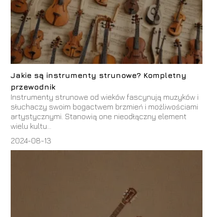
Jakie są instrumenty strunowe? Kompletny
przewodnik
Instrumenty strunowe od wieków fascynują muzyków i
słuchaczy swoim bogactwem brzmień i możliwościami
artystycznymi. Stanowią one nieodłączny element
wielu kultu...
2024-08-13