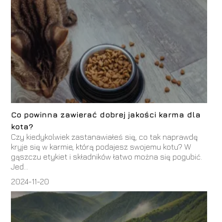
Co powinna zawierać dobrej jakości karma dla
kota?
Czy kiedykolwiek zastanawiałeś się, co tak naprawdę
kryje się w karmie, którą podajesz swojemu kotu? W
gąszczu etykiet i składników łatwo można się pogubić.
Jed...
2024-11-20