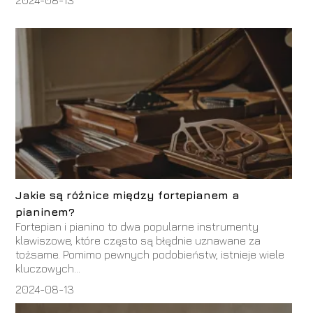
Jakie są różnice między fortepianem a
pianinem?
Fortepian i pianino to dwa popularne instrumenty
klawiszowe, które często są błędnie uznawane za
tożsame. Pomimo pewnych podobieństw, istnieje wiele
kluczowych...
2024-08-13