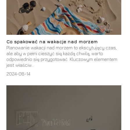
Co spakować na wakacje nad morzem
Planowanie wakacji nad morzem to ekscytujący czas,
ale aby w pełni cieszyć się każdą chwilą, warto
odpowiednio się przygotować. Kluczowym elementem
jest właściw...
2024-08-14