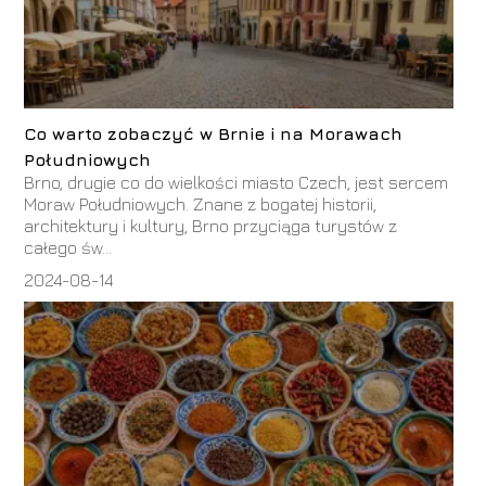
Co warto zobaczyć w Brnie i na Morawach
Południowych
Brno, drugie co do wielkości miasto Czech, jest sercem
Moraw Południowych. Znane z bogatej historii,
architektury i kultury, Brno przyciąga turystów z
całego św...
2024-08-14