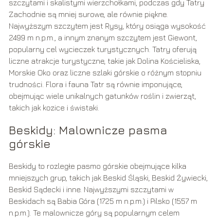
szczytami i skalistymi wierzchołkami, podczas gdy Tatry
Zachodnie są mniej surowe, ale równie piękne.
Najwyższym szczytem jest Rysy, który osiąga wysokość
2499 m n.p.m., a innym znanym szczytem jest Giewont,
popularny cel wycieczek turystycznych. Tatry oferują
liczne atrakcje turystyczne, takie jak Dolina Kościeliska,
Morskie Oko oraz liczne szlaki górskie o różnym stopniu
trudności. Flora i fauna Tatr są równie imponujące,
obejmując wiele unikalnych gatunków roślin i zwierząt,
takich jak kozice i świstaki.
Beskidy: Malownicze pasma
górskie
Beskidy to rozległe pasmo górskie obejmujące kilka
mniejszych grup, takich jak Beskid Śląski, Beskid Żywiecki,
Beskid Sądecki i inne. Najwyższymi szczytami w
Beskidach są Babia Góra (1725 m n.p.m.) i Pilsko (1557 m
n.p.m.). Te malownicze góry są popularnym celem