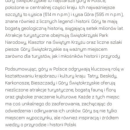
Góry Świętokrzyskie to najstarsze góry w Polsce,
położone w centralnej części kraju. Ich najważniejsze
szczyty to Łysica (614 m n.p.m.) i Łysa Góra (595 m n.p.m.),
znane również z licznych legend i historii. Góry te mają
bogatą geologiczną historię, sięgającą setek milionów lat.
Atrakcje turystyczne obejmują Świętokrzyski Park
Narodowy, Klasztor na Świętym Krzyżu oraz liczne szlaki
piesze. Góry Świętokrzyskie są ważnym miejscem
zarówno dla turystów, jak i miłośników historii i przyrody.
Podsumowując, góry w Polsce odgrywają kluczową rolę w
kształtowaniu krajobrazu i kultury kraju. Tatry, Beskidy,
Karkonosze, Bieszczady i Góry Świętokrzyskie oferują
niezliczone atrakcje turystyczne, bogatą faunę i florę
oraz głębokie znaczenie kulturowe. Każde z tych miejsc
ma coś unikalnego do zaoferowania, zachęcając do
odwiedzenia i odkrywania ich uroków. Góry są nie tylko
miejscem wypoczynku, ale również inspiracją i źródłem
wiedzy o przyrodzie i historii Polski.