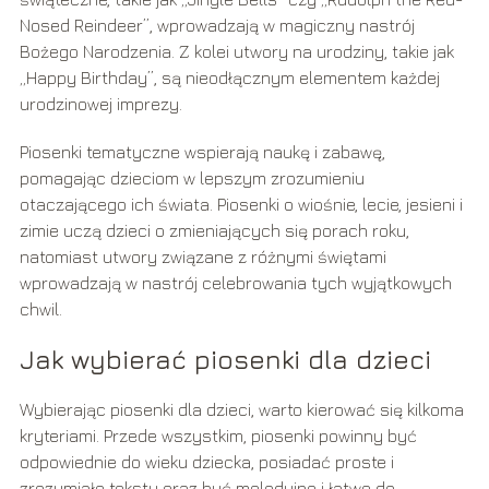
Nosed Reindeer”, wprowadzają w magiczny nastrój
Bożego Narodzenia. Z kolei utwory na urodziny, takie jak
„Happy Birthday”, są nieodłącznym elementem każdej
urodzinowej imprezy.
Piosenki tematyczne wspierają naukę i zabawę,
pomagając dzieciom w lepszym zrozumieniu
otaczającego ich świata. Piosenki o wiośnie, lecie, jesieni i
zimie uczą dzieci o zmieniających się porach roku,
natomiast utwory związane z różnymi świętami
wprowadzają w nastrój celebrowania tych wyjątkowych
chwil.
Jak wybierać piosenki dla dzieci
Wybierając piosenki dla dzieci, warto kierować się kilkoma
kryteriami. Przede wszystkim, piosenki powinny być
odpowiednie do wieku dziecka, posiadać proste i
zrozumiałe teksty oraz być melodyjne i łatwe do