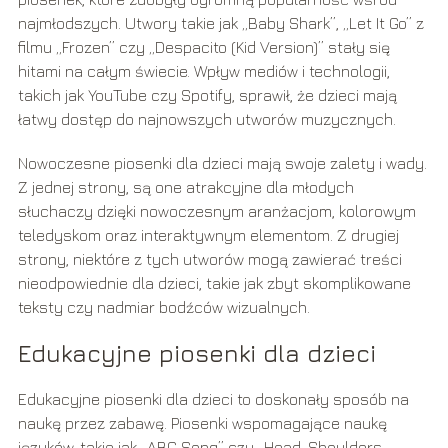
najmłodszych. Utwory takie jak „Baby Shark”, „Let It Go” z
filmu „Frozen” czy „Despacito (Kid Version)” stały się
hitami na całym świecie. Wpływ mediów i technologii,
takich jak YouTube czy Spotify, sprawił, że dzieci mają
łatwy dostęp do najnowszych utworów muzycznych.
Nowoczesne piosenki dla dzieci mają swoje zalety i wady.
Z jednej strony, są one atrakcyjne dla młodych
słuchaczy dzięki nowoczesnym aranżacjom, kolorowym
teledyskom oraz interaktywnym elementom. Z drugiej
strony, niektóre z tych utworów mogą zawierać treści
nieodpowiednie dla dzieci, takie jak zbyt skomplikowane
teksty czy nadmiar bodźców wizualnych.
Edukacyjne piosenki dla dzieci
Edukacyjne piosenki dla dzieci to doskonały sposób na
naukę przez zabawę. Piosenki wspomagające naukę
języków, takie jak „ABC Song” czy „Head, Shoulders,